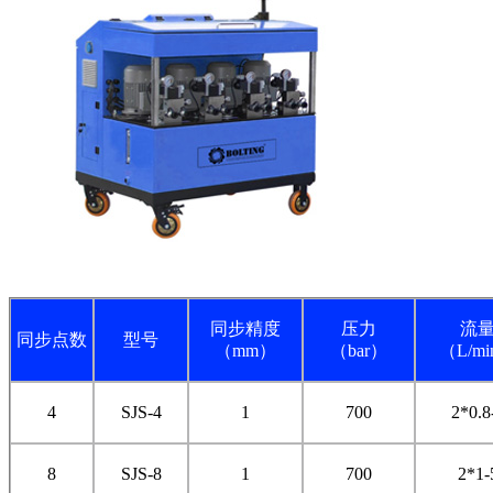
同步精度
压力
流
同步点数
型号
（mm）
（bar）
（L/m
4
SJS-4
1
700
2*0.8
8
SJS-8
1
700
2*1-