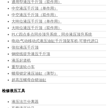
通用型液压千斤顶（双作用）
中空液压千斤顶（单作用）
中空液压千斤顶（双作用）
大吨位液压千斤顶（单作用）
大吨位液压千斤顶（双作用）
PLC四点多点同步顶升系统，同步液压顶升系统
电动/气动移动式液压油缸千斤顶架车机,可替代进口
张拉液压千斤顶
钢绞线提升液压千斤顶
液压起道机
重型滚轮小车
螺母锁定液压油缸（薄型）
超高压螺母自锁油缸
检修液压工具
液压法兰分离器