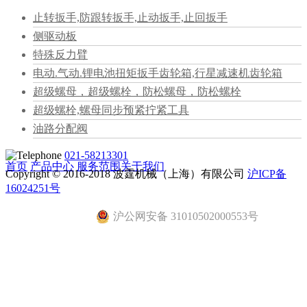
止转扳手,防跟转扳手,止动扳手,止回扳手
侧驱动板
特殊反力臂
电动.气动.锂电池扭矩扳手齿轮箱,行星减速机齿轮箱
超级螺母，超级螺栓，防松螺母，防松螺栓
超级螺栓,螺母同步预紧拧紧工具
油路分配阀
021-58213301
首页
产品中心
服务范围
关于我们
Copyright © 2016-2018 波霆机械（上海）有限公司
沪ICP备
16024251号
沪公网安备 31010502000553号