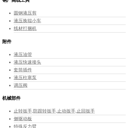
钢厂高线工具
圆钢液压剪
液压换辊小车
线材打捆机
附件
液压油管
液压快速接头
套筒插件
液压柱塞泵
调压阀
机械部件
止转扳手,防跟转扳手,止动扳手,止回扳手
侧驱动板
特殊反力臂