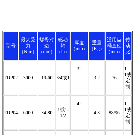
最大受
螺母对
驱动
适用齿
传
厚度
重量
型号
力
边
轴
桶直径
动
（mm）
（Kg）
（N.m）
（mm）
（in）
（mm）
比
32
1：
1或
TDP02
3000
19-60
3/4或1
3.2
76
定
制
42
1：
1或1-
1或
TDP04
6000
34-80
4.3
88/96
1/2
定
制