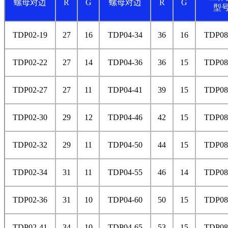
螺母对边
R
G
螺母对边
R
G
型
TDP02-19
27
16
TDP04-34
36
16
TDP08
TDP02-22
27
14
TDP04-36
36
15
TDP08
TDP02-27
27
11
TDP04-41
39
15
TDP08
TDP02-30
29
12
TDP04-46
42
15
TDP08
TDP02-32
29
11
TDP04-50
44
15
TDP08
TDP02-34
31
11
TDP04-55
46
14
TDP08
TDP02-36
31
10
TDP04-60
50
15
TDP08
TDP02-41
34
10
TDP04-65
53
15
TDP08