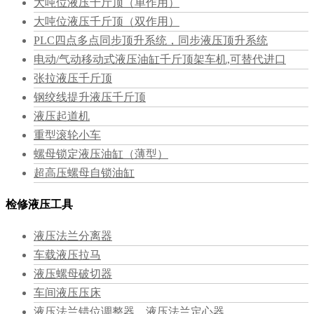
大吨位液压千斤顶（单作用）
大吨位液压千斤顶（双作用）
PLC四点多点同步顶升系统，同步液压顶升系统
电动/气动移动式液压油缸千斤顶架车机,可替代进口
张拉液压千斤顶
钢绞线提升液压千斤顶
液压起道机
重型滚轮小车
螺母锁定液压油缸（薄型）
超高压螺母自锁油缸
检修液压工具
液压法兰分离器
车载液压拉马
液压螺母破切器
车间液压压床
液压法兰错位调整器、液压法兰定心器