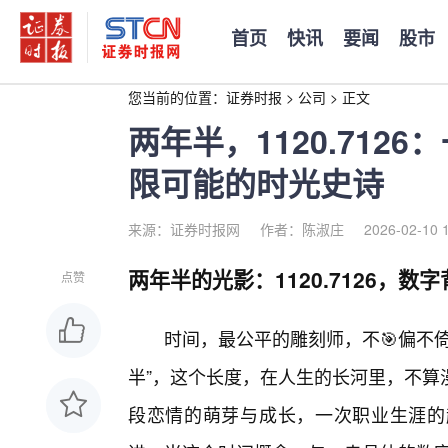
首页
快讯
要闻
股市
您当前的位置：
证券时报
>
公司
>
正文
两年半，1120.712
限可能的时光史诗
来源：证券时报网
作者：陈淑庄
2026-02-10 
两年半的光影：1120.7126，数
点赞
时间，最公平的雕刻师，不🎯偏不
半”，这个长度，在人生的长河里，不算
段恋情的萌芽与成长，一次职业生涯的