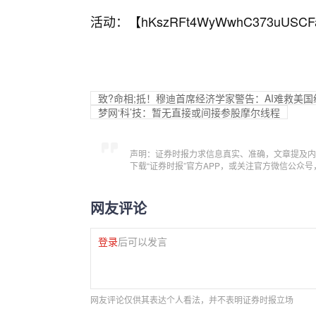
活动：【
hKszRFt4WyWwhC373uUSCF
致?命相;抵！穆迪首席经济学家警告：AI难救美国
梦网‘科’技：暂无直接或间接参股摩尔线程
声明：证券时报力求信息真实、准确，文章提及内
下载“证券时报”官方APP，或关注官方微信公众
网友评论
登录
后可以发言
网友评论仅供其表达个人看法，并不表明证券时报立场