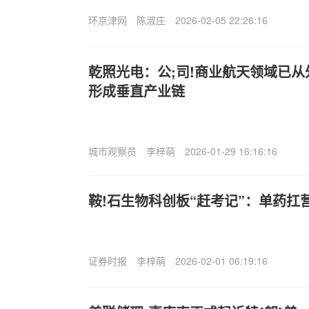
环京津网
陈淑庄
2026-02-05 22:26:16
乾照光电：公;司!商业航天领域已
形成垂直产业链
城市观察员
李梓萌
2026-01-29 16:16:16
鞍!石生物科创板“赶考记”：单药扛
证券时报
李梓萌
2026-02-01 06:19:16