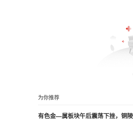
为你推荐
有色金—属板块午后震荡下挫，铜陵